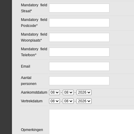
Mandatory field
Straat
*
Mandatory field
Postcode
*
Mandatory field
Woonplaats
*
Mandatory field
Telefoon
*
Email
Aantal
personen
Aankomstdatum
-
-
Vertrekdatum
-
-
Opmerkingen